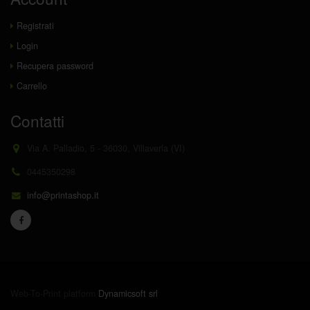
Registrati
Login
Recupera password
Carrello
Contatti
Via A. Palladio, 5 - 36030, Villaverla (VI)
0445350298
info@printashop.it
Web-To-Print platform
Dynamicsoft srl