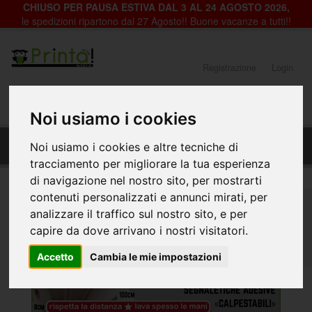
CHIUSO PER PAUSA ESTIVA DAL 3 AL 24 AGOSTO 2026,
le spedizioni ripartono dal 27 Agosto!! Buone vacanze a tutti!!
Registrazione
Login
0
Noi usiamo i cookies
Segnaletiche adesive fasce calpestabili - PRO
Noi usiamo i cookies e altre tecniche di
durata 12 mesi
tracciamento per migliorare la tua esperienza
di navigazione nel nostro sito, per mostrarti
contenuti personalizzati e annunci mirati, per
Home
Prodotti emergenza Coronavirus
analizzare il traffico sul nostro sito, e per
Segnaletica Covid per negozi, ditte e scuole
capire da dove arrivano i nostri visitatori.
Segnaletiche adesive fasce calpestabili - PRO durata 12
mesi
Accetto
Cambia le mie impostazioni