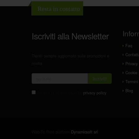
Resta in contatto
Infor
Iscriviti alla Newsletter
Faq
Contatt
Tieniti sempre aggiornato sulle promozioni e
novità
Privacy 
Cookie 
Iscriviti!
Termini 
Blog
Accetto la normativa sulla
privacy policy
Web-To-Print platform
Dynamicsoft srl