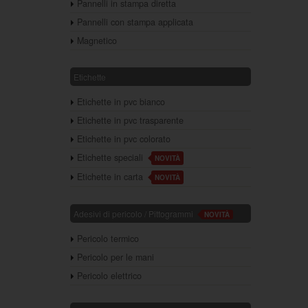
Pannelli in stampa diretta
Pannelli con stampa applicata
Magnetico
Etichette
Etichette in pvc bianco
Etichette in pvc trasparente
Etichette in pvc colorato
Etichette speciali
NOVITÀ
Etichette in carta
NOVITÀ
Adesivi di pericolo / Pittogrammi
NOVITÀ
Pericolo termico
Pericolo per le mani
Pericolo elettrico