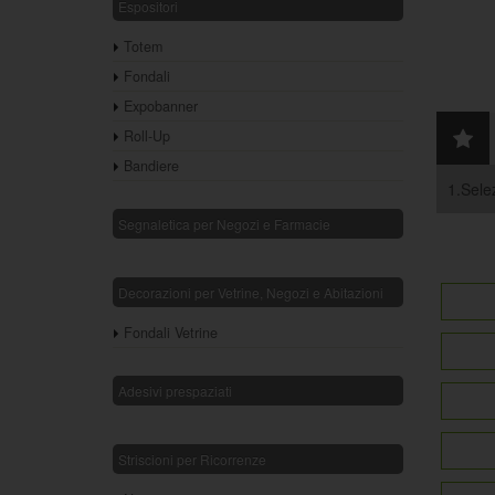
Espositori
Totem
Fondali
Expobanner
Roll-Up
Bandiere
1.Selez
Segnaletica per Negozi e Farmacie
Decorazioni per Vetrine, Negozi e Abitazioni
Fondali Vetrine
Adesivi prespaziati
Striscioni per Ricorrenze