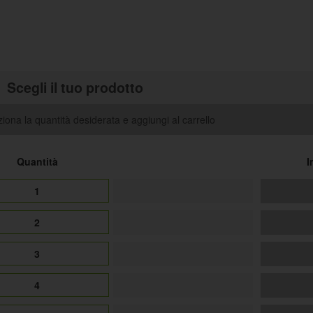
Scegli il tuo prodotto
iona la quantità desiderata e aggiungi al carrello
Quantità
I
1
2
3
4