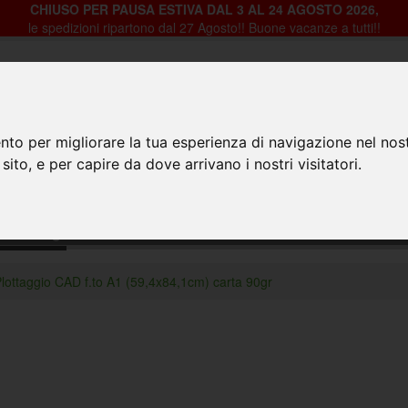
CHIUSO PER PAUSA ESTIVA DAL 3 AL 24 AGOSTO 2026,
le spedizioni ripartono dal 27 Agosto!! Buone vacanze a tutti!!
nto per migliorare la tua esperienza di navigazione nel nost
 sito, e per capire da dove arrivano i nostri visitatori.
HOME
PRODOTTI
CHI SIAMO
CON
arta 90gr
lottaggio CAD f.to A1 (59,4x84,1cm) carta 90gr