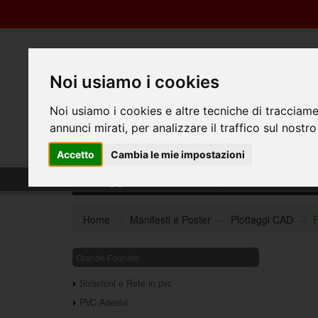
Noi usiamo i cookies
Noi usiamo i cookies e altre tecniche di tracciame
annunci mirati, per analizzare il traffico sul nostro
Accetto
Cambia le mie impostazioni
Plottaggio CAD f.to A1 (59,4x84,1cm) c
Home
Manifesti e Poster
Plottaggi CAD
P
Grande Formato
Striscioni e Rete in pvc
PVC Adesivi