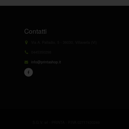
Contatti
Via A. Palladio, 5 - 36030, Villaverla (VI)
0445350298
info@printashop.it
S.G.V. srl - PRINTA - P.IVA 02717430249