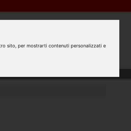
Registrazione
Login
0445350298
0
ro sito, per mostrarti contenuti personalizzati e
TATTACI
PREPARAZIONE FILE
#FATTODAPRINTA