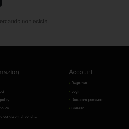
cercando non esiste.
mazioni
Account
Registrati
aci
Login
policy
Recupera password
policy
Carrello
e condizioni di vendita