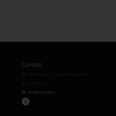
Contatti
Via A. Palladio, 5 - 36030, Villaverla (VI)
0445350298
info@printashop.it