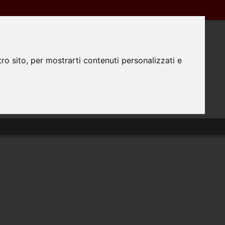
Registrazione
Login
0445350298
ro sito, per mostrarti contenuti personalizzati e
0
TATTACI
PREPARAZIONE FILE
#FATTODAPRINTA