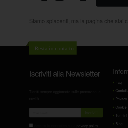
Siamo spiacenti, ma la pagina che stai 
Resta in contatto
Infor
Iscriviti alla Newsletter
Faq
Contatt
Tieniti sempre aggiornato sulle promozioni e
novità
Privacy 
Cookie 
Iscriviti!
Termini 
Blog
Accetto la normativa sulla
privacy policy