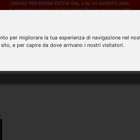
CHIUSO PER PAUSA ESTIVA DAL 3 AL 24 AGOSTO 2026,
le spedizioni ripartono dal 27 Agosto!! Buone vacanze a tutti!!
nto per migliorare la tua esperienza di navigazione nel nost
 sito, e per capire da dove arrivano i nostri visitatori.
HOME
PRODOTTI
CHI SIAMO
CON