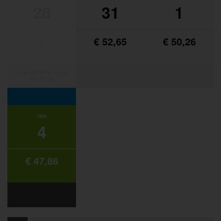
28
31
1
-
€ 52,65
€ 50,26
Invio dei file
entro le
ore 12:00
VEN
4
€ 47,86