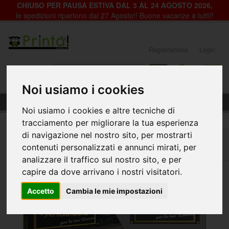
CHIUSO PER PAUSA ESTIVA DAL 3 AL 24 AGOSTO 2026,
le spedizioni ripartono dal 27 Agosto!! Buone vacanze a tutti!!
Registrazione
Login
0
Noi usiamo i cookies
Striscione Laurea - LAU006
Noi usiamo i cookies e altre tecniche di
tracciamento per migliorare la tua esperienza
di navigazione nel nostro sito, per mostrarti
Home
Striscioni per Ricorrenze
Laurea
contenuti personalizzati e annunci mirati, per
Striscione Laurea - LAU006
analizzare il traffico sul nostro sito, e per
capire da dove arrivano i nostri visitatori.
Accetto
Cambia le mie impostazioni