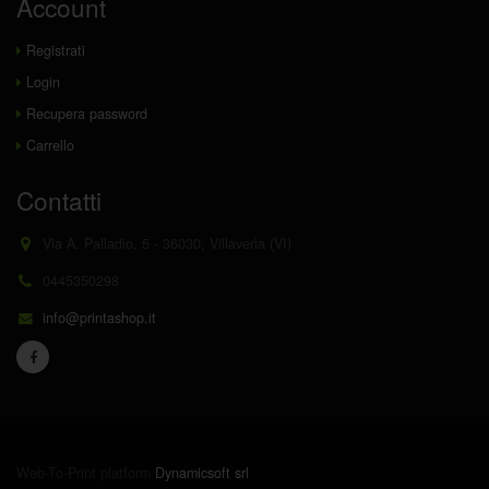
Account
Registrati
Login
Recupera password
Carrello
Contatti
Via A. Palladio, 5 - 36030, Villaverla (VI)
0445350298
info@printashop.it
Web-To-Print platform
Dynamicsoft srl