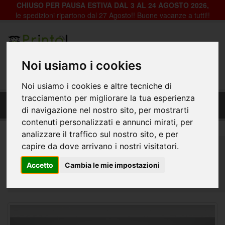
CHIUSO PER PAUSA ESTIVA DAL 3 AL 24 AGOSTO 2026,
le spedizioni ripartono dal 27 Agosto!! Buone vacanze a tutti!!
Registrazione
Login
Noi usiamo i cookies
0
Noi usiamo i cookies e altre tecniche di
Fondale Decorativo in pvc per vetrine negozi -
tracciamento per migliorare la tua esperienza
Ast-005_Pattern d'acqua
di navigazione nel nostro sito, per mostrarti
contenuti personalizzati e annunci mirati, per
analizzare il traffico sul nostro sito, e per
Home
Decorazioni per Vetrine, Negozi e Abitazioni
capire da dove arrivano i nostri visitatori.
Fondali Vetrine
Astratto
Accetto
Cambia le mie impostazioni
Fondale Decorativo in pvc per vetrine negozi - Ast-
005_Pattern d'acqua