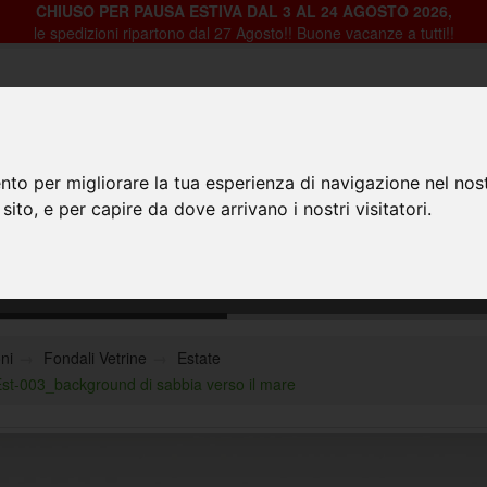
CHIUSO PER PAUSA ESTIVA DAL 3 AL 24 AGOSTO 2026,
le spedizioni ripartono dal 27 Agosto!! Buone vacanze a tutti!!
nto per migliorare la tua esperienza di navigazione nel nost
 sito, e per capire da dove arrivano i nostri visitatori.
HOME
PRODOTTI
CHI SIAMO
CON
gozi - Est-
ni
Fondali Vetrine
Estate
 Est-003_background di sabbia verso il mare