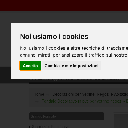
Noi usiamo i cookies
Noi usiamo i cookies e altre tecniche di tracciame
annunci mirati, per analizzare il traffico sul nostro
Accetto
Cambia le mie impostazioni
Fondale Decorativo in pvc per vetrine ne
003_background di sabbia verso il mare
Home
Decorazioni per Vetrine, Negozi e Abitazio
Fondale Decorativo in pvc per vetrine negozi -
Grande Formato
Striscioni e Rete in pvc