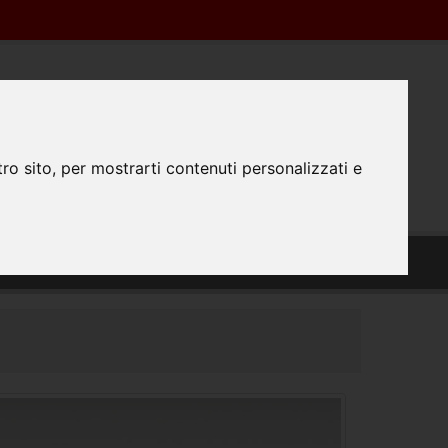
Registrazione
Login
0445350298
0
ro sito, per mostrarti contenuti personalizzati e
TATTACI
PREPARAZIONE FILE
#FATTODAPRINTA