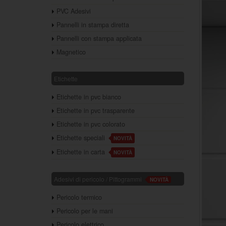
PVC Adesivi
Pannelli in stampa diretta
Pannelli con stampa applicata
Magnetico
Etichette
Etichette in pvc bianco
Etichette in pvc trasparente
Etichette in pvc colorato
Etichette speciali
NOVITÀ
Etichette in carta
NOVITÀ
Adesivi di pericolo / Pittogrammi
NOVITÀ
Pericolo termico
Pericolo per le mani
Pericolo elettrico