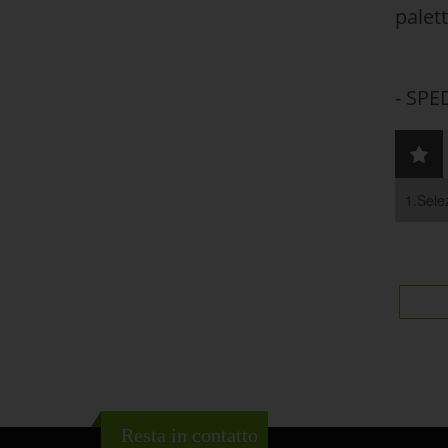
palet
- SPE
1.Selez
Resta in contatto