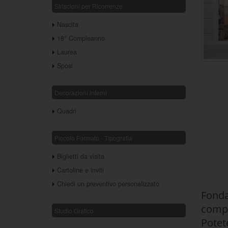
Striscioni per Ricorrenze
Nascita
18° Compleanno
Laurea
Sposi
Decorazioni interni
Quadri
Piccolo Formato - Tipografia
Biglietti da visita
Cartoline e inviti
Chiedi un preventivo personalizzato
Fonda
compl
Studio Grafico
Potet