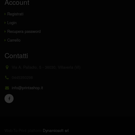
Account
Registrati
Login
Recupera password
Carrello
Contatti
Via A. Palladio, 5 - 36030, Villaverla (VI)
0445350298
info@printashop.it
Web-To-Print platform
Dynamicsoft srl