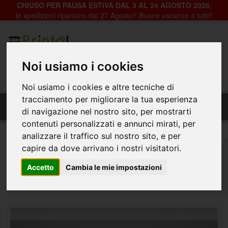
CHIUSO PER PAUSA ESTIVA DAL 3 AL 24 AGOSTO 2026,
le spedizioni ripartono dal 27 Agosto!! Buone vacanze a tutti!!
Registrazione
Login
Noi usiamo i cookies
0
Noi usiamo i cookies e altre tecniche di
Fondale Decorativo in pvc per vetrine negozi -
tracciamento per migliorare la tua esperienza
Ast-024_l'universo col astronauta
di navigazione nel nostro sito, per mostrarti
contenuti personalizzati e annunci mirati, per
analizzare il traffico sul nostro sito, e per
Home
Decorazioni per Vetrine, Negozi e Abitazioni
capire da dove arrivano i nostri visitatori.
Fondali Vetrine
Astratto
Accetto
Cambia le mie impostazioni
Fondale Decorativo in pvc per vetrine negozi - Ast-
024_l'universo col astronauta