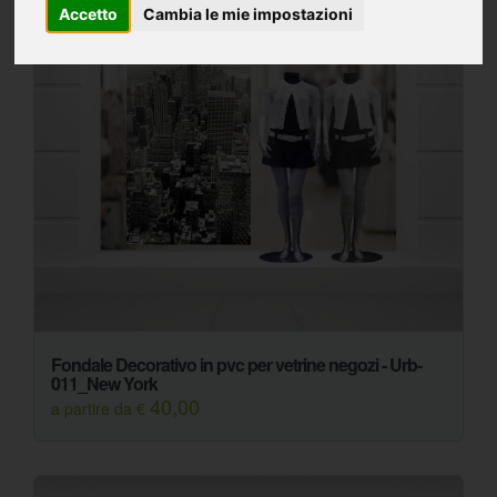
Accetto
Cambia le mie impostazioni
Fondale Decorativo in pvc per vetrine negozi - Urb-
011_New York
40,00
a partire da €