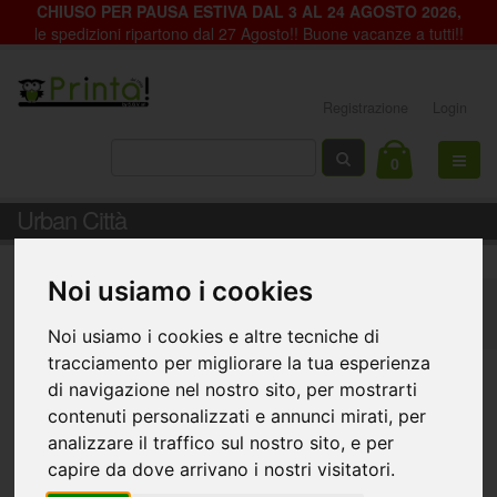
CHIUSO PER PAUSA ESTIVA DAL 3 AL 24 AGOSTO 2026,
le spedizioni ripartono dal 27 Agosto!! Buone vacanze a tutti!!
Registrazione
Login
0
Urban Città
Noi usiamo i cookies
Home
Decorazioni per Vetrine, Negozi e Abitazioni
Fondali Vetrine
Urban Città
Noi usiamo i cookies e altre tecniche di
tracciamento per migliorare la tua esperienza
di navigazione nel nostro sito, per mostrarti
contenuti personalizzati e annunci mirati, per
analizzare il traffico sul nostro sito, e per
capire da dove arrivano i nostri visitatori.