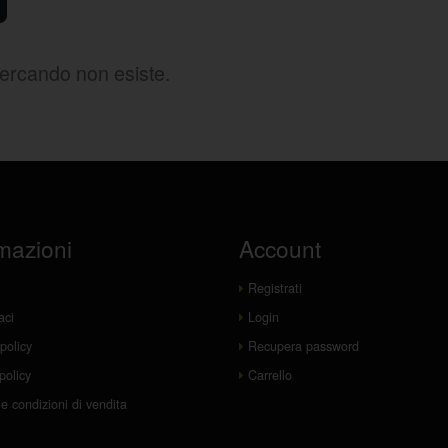
cercando non esiste.
mazioni
Account
Registrati
aci
Login
policy
Recupera password
policy
Carrello
e condizioni di vendita