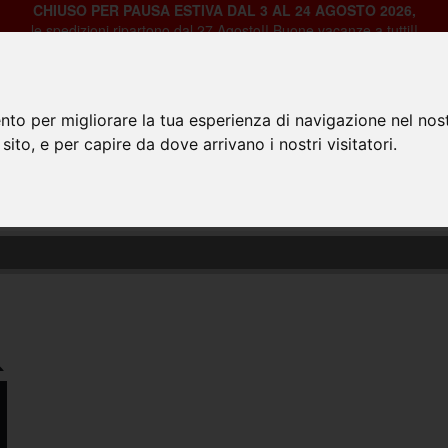
CHIUSO PER PAUSA ESTIVA DAL 3 AL 24 AGOSTO 2026,
le spedizioni ripartono dal 27 Agosto!! Buone vacanze a tutti!!
nto per migliorare la tua esperienza di navigazione nel nost
 sito, e per capire da dove arrivano i nostri visitatori.
HOME
PRODOTTI
CHI SIAMO
CON