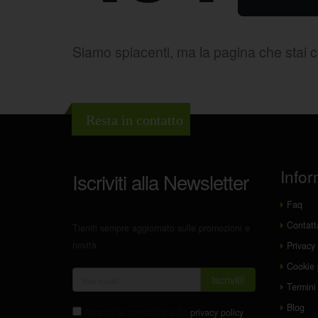
Siamo spiacenti, ma la pagina che stai 
Resta in contatto
Infor
Iscriviti alla Newsletter
Faq
Contatt
Tieniti sempre aggiornato sulle promozioni e
novità
Privacy 
Cookie 
Iscriviti!
Termini 
Blog
Accetto la normativa sulla
privacy policy