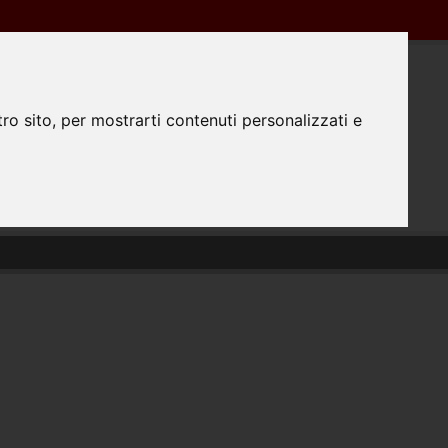
Registrazione
Login
0445350298
ro sito, per mostrarti contenuti personalizzati e
0
TATTACI
PREPARAZIONE FILE
#FATTODAPRINTA