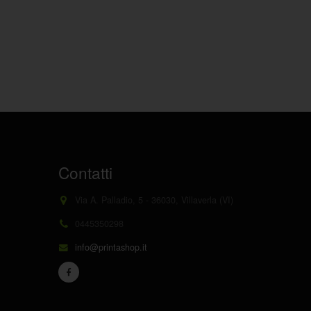
Contatti
Via A. Palladio, 5 - 36030, Villaverla (VI)
0445350298
info@printashop.it