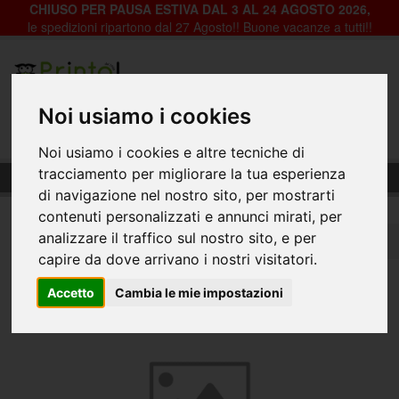
CHIUSO PER PAUSA ESTIVA DAL 3 AL 24 AGOSTO 2026,
le spedizioni ripartono dal 27 Agosto!! Buone vacanze a tutti!!
Registrazione
Login
Noi usiamo i cookies
0
Noi usiamo i cookies e altre tecniche di
Manifesti in PET
tracciamento per migliorare la tua esperienza
di navigazione nel nostro sito, per mostrarti
contenuti personalizzati e annunci mirati, per
analizzare il traffico sul nostro sito, e per
Home
Manifesti e Poster
Manifesti
Manifesti in PET
capire da dove arrivano i nostri visitatori.
Accetto
Cambia le mie impostazioni