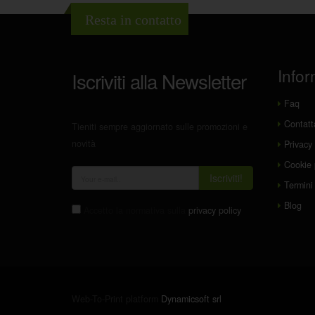
Resta in contatto
Infor
Iscriviti alla Newsletter
Faq
Contatt
Tieniti sempre aggiornato sulle promozioni e
novità
Privacy 
Cookie 
Iscriviti!
Termini 
Blog
Accetto la normativa sulla
privacy policy
Web-To-Print platform
Dynamicsoft srl