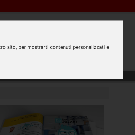
Registrazione
Login
0445350298
0
ro sito, per mostrarti contenuti personalizzati e
TATTACI
PREPARAZIONE FILE
#FATTODAPRINTA