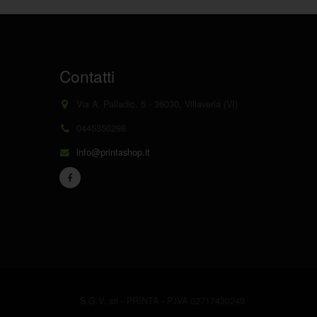
Contatti
Via A. Palladio, 5 - 36030, Villaverla (VI)
0445350298
info@printashop.it
S.G.V. srl - PRINTA - P.IVA 02717430249