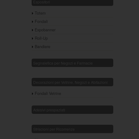
Espositori
Totem
Fondali
Expobanner
Roll-Up
Bandiere
Segnaletica per Negozi e Farmacie
Decorazioni per Vetrine, Negozi e Abitazioni
Fondali Vetrine
Adesivi prespaziati
Striscioni per Ricorrenze