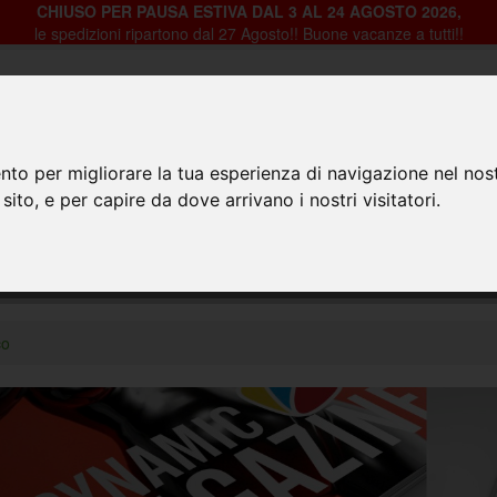
CHIUSO PER PAUSA ESTIVA DAL 3 AL 24 AGOSTO 2026,
le spedizioni ripartono dal 27 Agosto!! Buone vacanze a tutti!!
nto per migliorare la tua esperienza di navigazione nel nost
 sito, e per capire da dove arrivano i nostri visitatori.
HOME
PRODOTTI
CHI SIAMO
CON
co