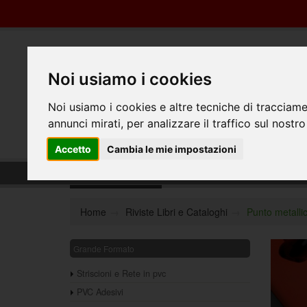
Noi usiamo i cookies
Noi usiamo i cookies e altre tecniche di tracciame
annunci mirati, per analizzare il traffico sul nostro
Accetto
Cambia le mie impostazioni
Punto metallico
Home
Riviste Libri e Cataloghi
Punto metalli
Grande Formato
Striscioni e Rete in pvc
PVC Adesivi