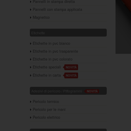
Pannelli in stampa diretta
Pannelli con stampa applicata
Magnetico
Etichette
Etichette in pvc bianco
Etichette in pvc trasparente
Etichette in pvc colorato
Etichette speciali
NOVITÀ
Etichette in carta
NOVITÀ
Adesivi di pericolo / Pittogrammi
NOVITÀ
Pericolo termico
Pericolo per le mani
Pericolo elettrico