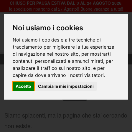
CHIUSO PER PAUSA ESTIVA DAL 3 AL 24 AGOSTO 2026,
le spedizioni ripartono dal 27 Agosto!! Buone vacanze a tutti!!
Noi usiamo i cookies
Registrazione
Login
Noi usiamo i cookies e altre tecniche di
0
tracciamento per migliorare la tua esperienza
di navigazione nel nostro sito, per mostrarti
404-Pagina Non Trovata
contenuti personalizzati e annunci mirati, per
404
analizzare il traffico sul nostro sito, e per
capire da dove arrivano i nostri visitatori.
Accetto
Cambia le mie impostazioni
Siamo spiacenti, ma la pagina che stai cercando
non esiste.