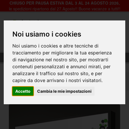
CHIUSO PER PAUSA ESTIVA DAL 3 AL 24 AGOSTO 2026,
le spedizioni ripartono dal 27 Agosto!! Buone vacanze a tutti!!
Registrazione
Login
Noi usiamo i cookies
0
Noi usiamo i cookies e altre tecniche di
tracciamento per migliorare la tua esperienza
Adesivi per insegne luminose
di navigazione nel nostro sito, per mostrarti
contenuti personalizzati e annunci mirati, per
analizzare il traffico sul nostro sito, e per
Home
Grande Formato
PVC Adesivi
capire da dove arrivano i nostri visitatori.
Adesivi per insegne luminose
Accetto
Cambia le mie impostazioni