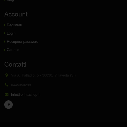
Account
Registrati
Login
Recupera password
Carrello
Contatti
Via A. Palladio, 5 - 36030, Villaverla (VI)
0445350298
info@printashop.it