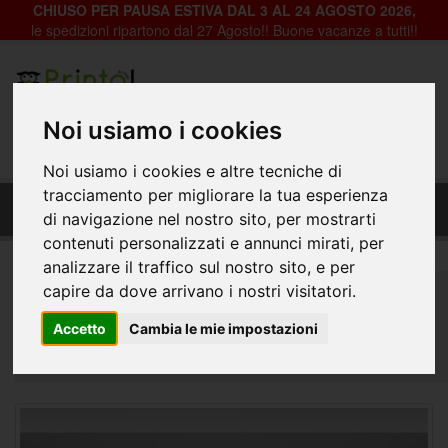
CHIUSO PER PAUSA ESTIVA DAL 3 AL 24 AGOSTO 2026,
le spedizioni ripartono dal 27 Agosto!! Buone vacanze a tutti!!
Registrazione
Login
Noi usiamo i cookies
0
Noi usiamo i cookies e altre tecniche di
Fondale Decorativo in pvc per vetrine negozi -
tracciamento per migliorare la tua esperienza
Fes-003_sfondo nero con tanti cuori rossi
di navigazione nel nostro sito, per mostrarti
contenuti personalizzati e annunci mirati, per
analizzare il traffico sul nostro sito, e per
Home
Decorazioni per Vetrine, Negozi e Abitazioni
capire da dove arrivano i nostri visitatori.
Fondali Vetrine
Festività
Accetto
Cambia le mie impostazioni
Fondale Decorativo in pvc per vetrine negozi - Fes-
003_sfondo nero con tanti cuori rossi