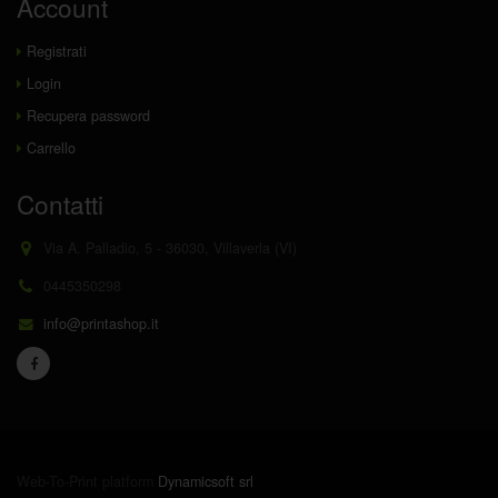
Account
Registrati
Login
Recupera password
Carrello
Contatti
Via A. Palladio, 5 - 36030, Villaverla (VI)
0445350298
info@printashop.it
Web-To-Print platform
Dynamicsoft srl