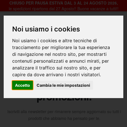
CHIUSO PER PAUSA ESTIVA DAL 3 AL 24 AGOSTO 2026,
le spedizioni ripartono dal 27 Agosto!! Buone vacanze a tutti!!
Noi usiamo i cookies
Registrazione
Login
Noi usiamo i cookies e altre tecniche di
0
tracciamento per migliorare la tua esperienza
di navigazione nel nostro sito, per mostrarti
Home
Iscrizione newsletter
contenuti personalizzati e annunci mirati, per
analizzare il traffico sul nostro sito, e per
capire da dove arrivano i nostri visitatori.
Ricevi le ultime novità e
Accetto
Cambia le mie impostazioni
promozioni!
Iscriviti alla newsletter per rimanere sempre aggiornato su tutti i
prodotti che abbiamo ha pensato per te.