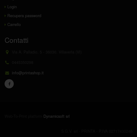
Login
Recupera password
Carrello
Contatti
Via A. Palladio, 5 - 36030, Villaverla (VI)
0445350298
info@printashop.it
Web-To-Print platform
Dynamicsoft srl
S.G.V. srl - PRINTA - P.IVA 02717430249