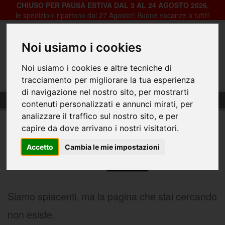
CHIUSO PER PAUSA ESTIVA DAL 3 AL 24 AGOSTO 2026,
le spedizioni ripartono dal 27 Agosto!! Buone vacanze a tutti!!
Noi usiamo i cookies
Registrazione
Login
Noi usiamo i cookies e altre tecniche di
0
tracciamento per migliorare la tua esperienza
di navigazione nel nostro sito, per mostrarti
404-Pagina Non Trovata
contenuti personalizzati e annunci mirati, per
404
analizzare il traffico sul nostro sito, e per
capire da dove arrivano i nostri visitatori.
Accetto
Cambia le mie impostazioni
Siamo spiacenti, ma la pagina che stai cercando
non esiste.