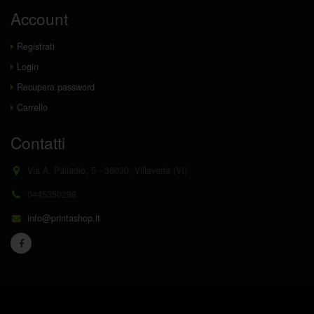
Account
Registrati
Login
Recupera password
Carrello
Contatti
Via A. Palladio, 5 - 36030, Villaverla (VI)
0445350298
info@printashop.it