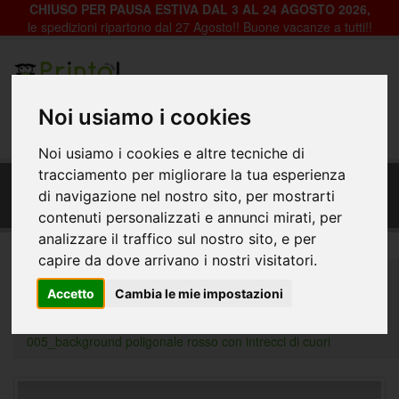
CHIUSO PER PAUSA ESTIVA DAL 3 AL 24 AGOSTO 2026,
le spedizioni ripartono dal 27 Agosto!! Buone vacanze a tutti!!
Registrazione
Login
Noi usiamo i cookies
0
Noi usiamo i cookies e altre tecniche di
Fondale Decorativo in pvc per vetrine negozi -
tracciamento per migliorare la tua esperienza
Fes-005_background poligonale rosso con
di navigazione nel nostro sito, per mostrarti
intrecci di cuori
contenuti personalizzati e annunci mirati, per
analizzare il traffico sul nostro sito, e per
capire da dove arrivano i nostri visitatori.
Home
Decorazioni per Vetrine, Negozi e Abitazioni
Accetto
Cambia le mie impostazioni
Fondali Vetrine
Festività
Fondale Decorativo in pvc per vetrine negozi - Fes-
005_background poligonale rosso con intrecci di cuori