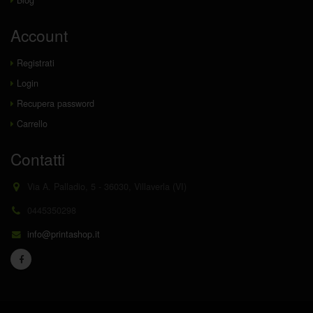
Blog
Account
Registrati
Login
Recupera password
Carrello
Contatti
Via A. Palladio, 5 - 36030, Villaverla (VI)
0445350298
info@printashop.it