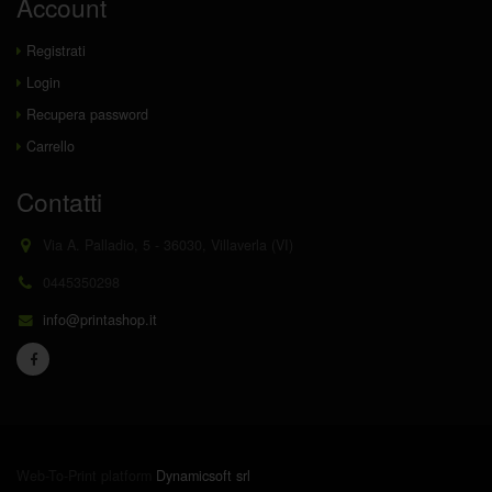
Account
Registrati
Login
Recupera password
Carrello
Contatti
Via A. Palladio, 5 - 36030, Villaverla (VI)
0445350298
info@printashop.it
Web-To-Print platform
Dynamicsoft srl