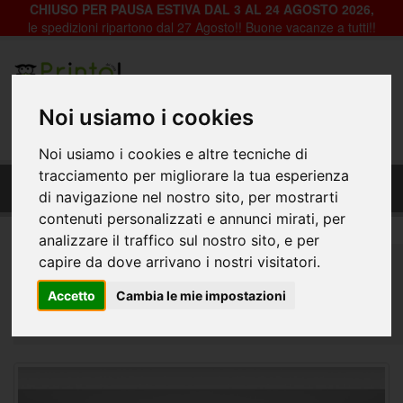
CHIUSO PER PAUSA ESTIVA DAL 3 AL 24 AGOSTO 2026,
le spedizioni ripartono dal 27 Agosto!! Buone vacanze a tutti!!
Registrazione
Login
Noi usiamo i cookies
0
Noi usiamo i cookies e altre tecniche di
Fondale Decorativo in pvc per vetrine negozi -
tracciamento per migliorare la tua esperienza
Inv-002_Sentiero innevato con alberi
di navigazione nel nostro sito, per mostrarti
contenuti personalizzati e annunci mirati, per
analizzare il traffico sul nostro sito, e per
Home
Decorazioni per Vetrine, Negozi e Abitazioni
capire da dove arrivano i nostri visitatori.
Fondali Vetrine
Inverno
Accetto
Cambia le mie impostazioni
Fondale Decorativo in pvc per vetrine negozi - Inv-
002_Sentiero innevato con alberi