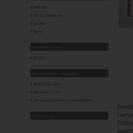
Nascita
18° Compleanno
Laurea
Sposi
Decorazioni interni
Quadri
Piccolo Formato - Tipografia
Biglietti da visita
Cartoline e inviti
Chiedi un preventivo personalizzato
Fonda
compl
Studio Grafico
Potet
palet