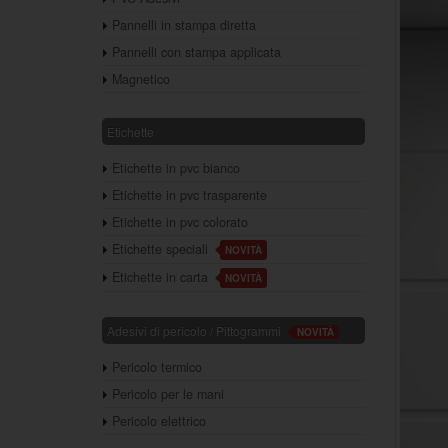
Pannelli in stampa diretta
Pannelli con stampa applicata
Magnetico
Etichette
Etichette in pvc bianco
Etichette in pvc trasparente
Etichette in pvc colorato
Etichette speciali
NOVITÀ
Etichette in carta
NOVITÀ
Adesivi di pericolo / Pittogrammi
NOVITÀ
Pericolo termico
Pericolo per le mani
Pericolo elettrico