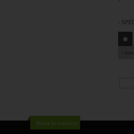
- SPE
1.Selez
Resta in contatto