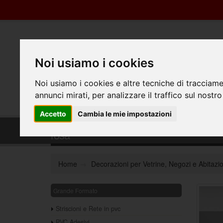
Noi usiamo i cookies
Noi usiamo i cookies e altre tecniche di tracciame
annunci mirati, per analizzare il traffico sul nostro
Accetto
Cambia le mie impostazioni
Fondale Decorativo in pvc per vetrine n
rosa
Home
Decorazioni per Vetrine, Negozi e Abitazio
Grande Formato
Striscioni e Rete in pvc
PVC Adesivi