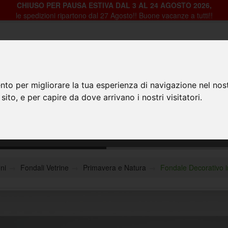
CHIUSO PER PAUSA ESTIVA DAL 3 AL 24 AGOSTO 2026,
le spedizioni ripartono dal 27 Agosto!! Buone vacanze a tutti!!
nto per migliorare la tua esperienza di navigazione nel nost
 sito, e per capire da dove arrivano i nostri visitatori.
HOME
PRODOTTI
CHI SIAMO
CON
egozi - Prim-018_fiore
ni
Fondali Vetrine
Primavera e Natura
Fondale Decorativo i