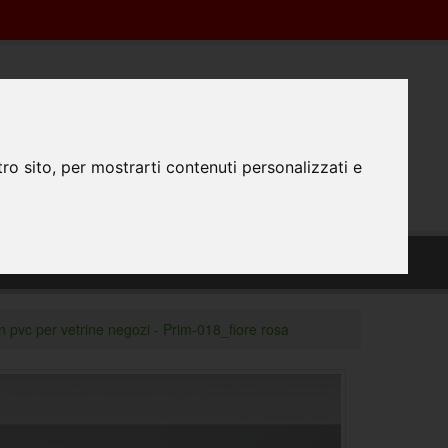
Registrazione
Login
0445350298
0
ro sito, per mostrarti contenuti personalizzati e
TATTACI
PREPARAZIONE FILE
#FATTODAPRINTA
n pvc per vetrine negozi - Prim-018_fiore rosa