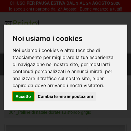
CHIUSO PER PAUSA ESTIVA DAL 3 AL 24 AGOSTO 2026,
le spedizioni ripartono dal 27 Agosto!! Buone vacanze a tutti!!
Registrazione
Login
Noi usiamo i cookies
0
Noi usiamo i cookies e altre tecniche di
Fondale Decorativo in pvc per vetrine negozi -
tracciamento per migliorare la tua esperienza
Nat-004_Palline di natale dorate su sfondo
di navigazione nel nostro sito, per mostrarti
grigio
contenuti personalizzati e annunci mirati, per
analizzare il traffico sul nostro sito, e per
capire da dove arrivano i nostri visitatori.
Home
Decorazioni per Vetrine, Negozi e Abitazioni
Accetto
Cambia le mie impostazioni
Fondali Vetrine
Natale
Fondale Decorativo in pvc per vetrine negozi - Nat-
004_Palline di natale dorate su sfondo grigio