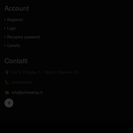
Account
Registrati
Login
Recupera password
Carrello
Contatti
Via A. Palladio, 5 - 36030, Villaverla (VI)
0445350298
info@printashop.it