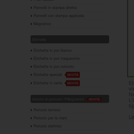
Pannelli in stampa diretta
Pannelli con stampa applicata
Magnetico
Etichette
Etichette in pvc bianco
Etichette in pvc trasparente
Etichette in pvc colorato
Etichette speciali
NOVITÀ
Et
Etichette in carta
NOVITÀ
vi
Ne
Adesivi di pericolo / Pittogrammi
L'
NOVITÀ
ti
Pericolo termico
Le
Pericolo per le mani
Pericolo elettrico