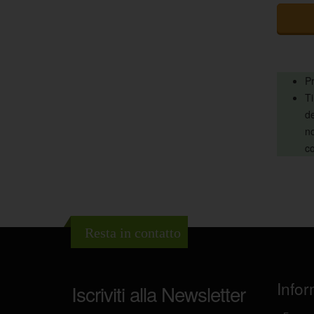
Pr
Ti
de
no
co
Resta in contatto
Infor
Iscriviti alla Newsletter