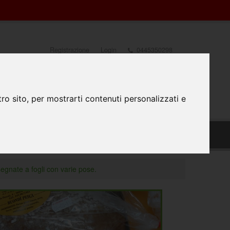
Registrazione
Login
0445350298
0
ro sito, per mostrarti contenuti personalizzati e
TATTACI
PREPARAZIONE FILE
#FATTODAPRINTA
segnate a fogli con varie pose.