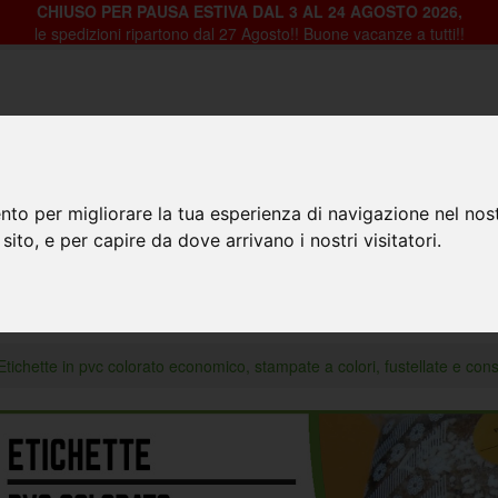
CHIUSO PER PAUSA ESTIVA DAL 3 AL 24 AGOSTO 2026,
le spedizioni ripartono dal 27 Agosto!! Buone vacanze a tutti!!
nto per migliorare la tua esperienza di navigazione nel nost
HOME
PRODOTTI
CHI SIAMO
CON
 sito, e per capire da dove arrivano i nostri visitatori.
pate a colori, fustellate
Etichette in pvc colorato economico, stampate a colori, fustellate e con