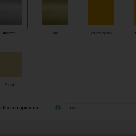
Oro
Arancio opaco
Argento
Panna
a file con operatore