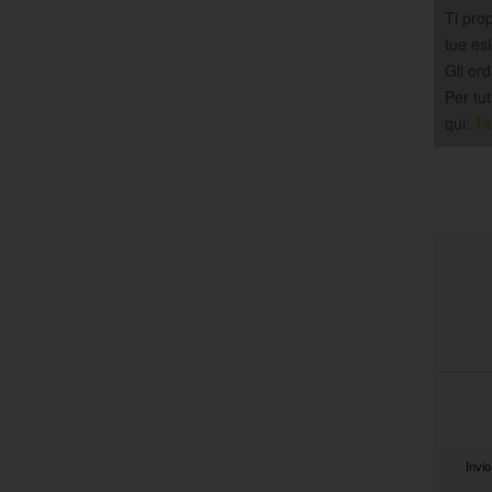
Ti pro
tue es
Gli ord
Per tu
qui:
Te
Invio