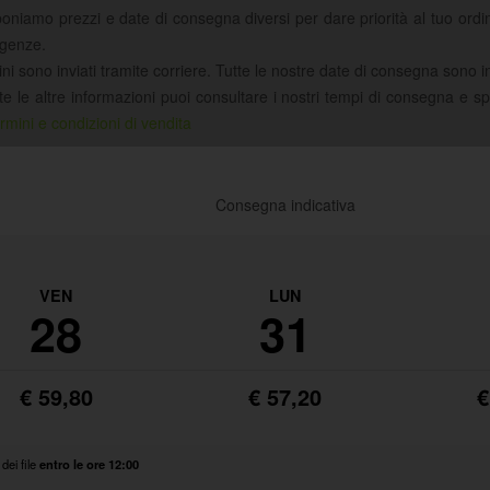
poniamo prezzi e date di consegna diversi per dare priorità al tuo ord
igenze.
ini sono inviati tramite corriere. Tutte le nostre date di consegna sono i
tte le altre informazioni puoi consultare i nostri tempi di consegna e s
rmini e condizioni di vendita
Consegna indicativa
VEN
LUN
28
31
€ 59,80
€ 57,20
€
 dei file
entro le ore 12:00