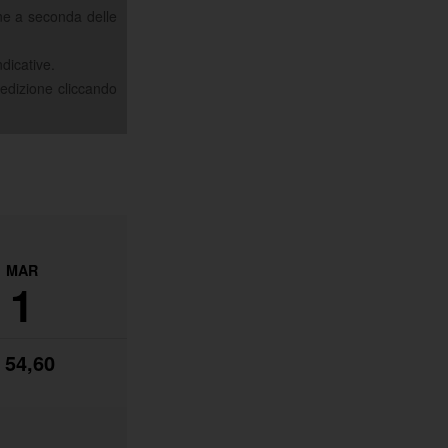
ine a seconda delle
ndicative.
pedizione cliccando
MAR
1
 54,60