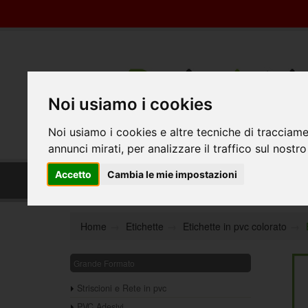
Noi usiamo i cookies
Noi usiamo i cookies e altre tecniche di tracciame
annunci mirati, per analizzare il traffico sul nostro
Etichette in pvc colorato economico, stam
Accetto
Cambia le mie impostazioni
e consegnate a fogli con varie pose.
Home
Etichette
Etichette in pvc colorato
Grande Formato
Striscioni e Rete in pvc
PVC Adesivi