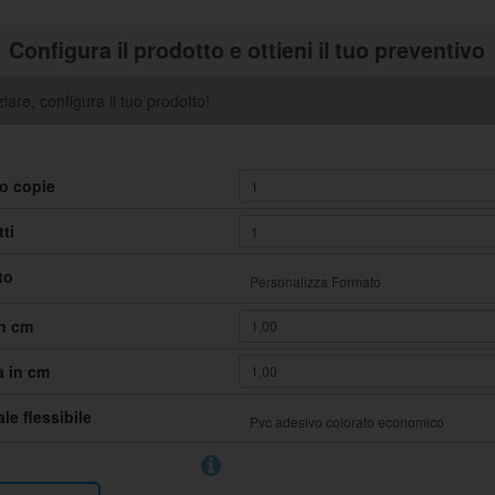
Configura il prodotto e ottieni il tuo preventivo
ziare, configura il tuo prodotto!
o copie
ti
to
n cm
a in cm
le flessibile