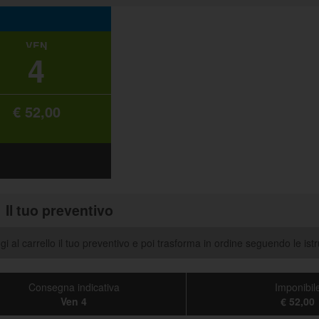
VEN
4
€ 52,00
Il tuo preventivo
i al carrello il tuo preventivo e poi trasforma in ordine seguendo le istr
Consegna indicativa
Imponibil
Ven 4
€ 52,00