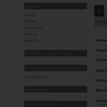
Espositori
1
Totem
Fondali
Per ini
Expobanner
Roll-Up
Numer
Bandiere
Sogget
Segnaletica per Negozi e Farmacie
Forma
Decorazioni per Vetrine, Negozi e Abitazioni
Base i
Fondali Vetrine
Altezz
Adesivi prespaziati
Materia
Colore
Striscioni per Ricorrenze