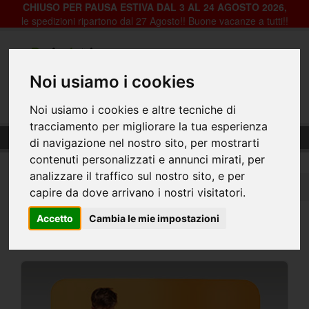
CHIUSO PER PAUSA ESTIVA DAL 3 AL 24 AGOSTO 2026,
le spedizioni ripartono dal 27 Agosto!! Buone vacanze a tutti!!
Registrazione
Login
Noi usiamo i cookies
0
Noi usiamo i cookies e altre tecniche di
tracciamento per migliorare la tua esperienza
Fondali
di navigazione nel nostro sito, per mostrarti
contenuti personalizzati e annunci mirati, per
analizzare il traffico sul nostro sito, e per
Home
Espositori
Fondali
capire da dove arrivano i nostri visitatori.
Accetto
Cambia le mie impostazioni