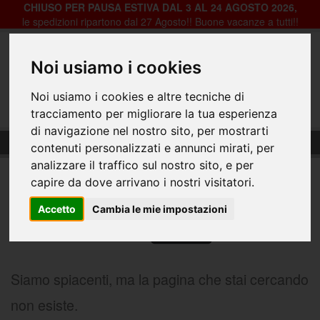
CHIUSO PER PAUSA ESTIVA DAL 3 AL 24 AGOSTO 2026,
le spedizioni ripartono dal 27 Agosto!! Buone vacanze a tutti!!
Noi usiamo i cookies
Registrazione
Login
Noi usiamo i cookies e altre tecniche di
0
tracciamento per migliorare la tua esperienza
di navigazione nel nostro sito, per mostrarti
404-Pagina Non Trovata
contenuti personalizzati e annunci mirati, per
404
analizzare il traffico sul nostro sito, e per
capire da dove arrivano i nostri visitatori.
Accetto
Cambia le mie impostazioni
Siamo spiacenti, ma la pagina che stai cercando
non esiste.