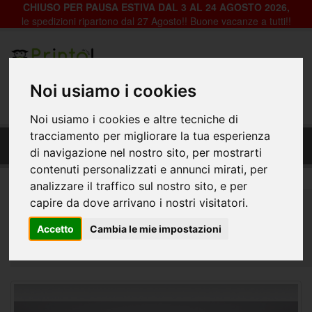
CHIUSO PER PAUSA ESTIVA DAL 3 AL 24 AGOSTO 2026,
le spedizioni ripartono dal 27 Agosto!! Buone vacanze a tutti!!
Registrazione
Login
Noi usiamo i cookies
0
Noi usiamo i cookies e altre tecniche di
Fondale Decorativo in pvc per vetrine negozi -
tracciamento per migliorare la tua esperienza
Prim-011_foglia
di navigazione nel nostro sito, per mostrarti
contenuti personalizzati e annunci mirati, per
analizzare il traffico sul nostro sito, e per
Home
Decorazioni per Vetrine, Negozi e Abitazioni
capire da dove arrivano i nostri visitatori.
Fondali Vetrine
Primavera e Natura
Accetto
Cambia le mie impostazioni
Fondale Decorativo in pvc per vetrine negozi - Prim-
011_foglia