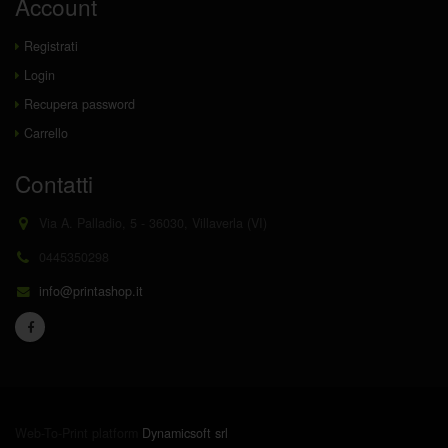
Account
Registrati
Login
Recupera password
Carrello
Contatti
Via A. Palladio, 5 - 36030, Villaverla (VI)
0445350298
info@printashop.it
Web-To-Print platform
Dynamicsoft srl