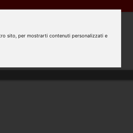
Registrazione
Login
0445350298
ro sito, per mostrarti contenuti personalizzati e
0
TATTACI
PREPARAZIONE FILE
#FATTODAPRINTA