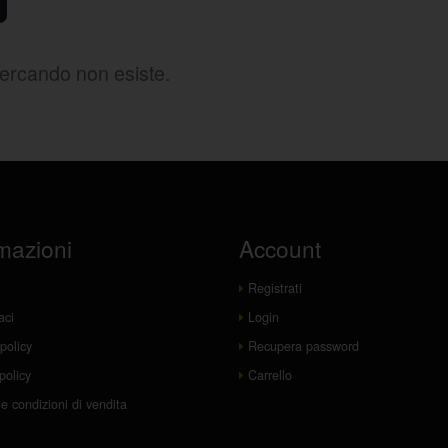
cercando non esiste.
mazioni
Account
Registrati
aci
Login
policy
Recupera password
policy
Carrello
e condizioni di vendita