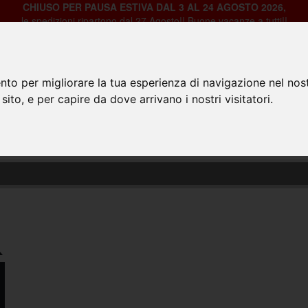
CHIUSO PER PAUSA ESTIVA DAL 3 AL 24 AGOSTO 2026,
le spedizioni ripartono dal 27 Agosto!! Buone vacanze a tutti!!
nto per migliorare la tua esperienza di navigazione nel nost
 sito, e per capire da dove arrivano i nostri visitatori.
HOME
PRODOTTI
CHI SIAMO
CON