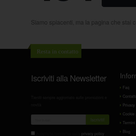
Siamo spiacenti, ma la pagina che stai 
Resta in contatto
Infor
Iscriviti alla Newsletter
Faq
Contatt
Tieniti sempre aggiornato sulle promozioni e
novità
Privacy 
Cookie 
Iscriviti!
Termini 
Blog
Accetto la normativa sulla
privacy policy