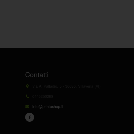
Contatti
Via A. Palladio, 5 - 36030, Villaverla (VI)
0445350298
info@printashop.it