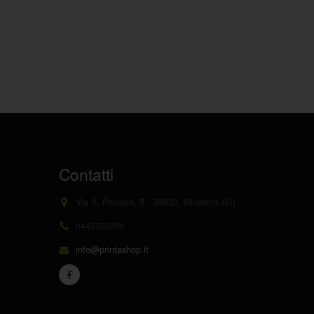
Contatti
Via A. Palladio, 5 - 36030, Villaverla (VI)
0445350298
info@printashop.it