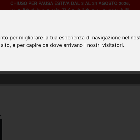
CHIUSO PER PAUSA ESTIVA DAL 3 AL 24 AGOSTO 2026,
le spedizioni ripartono dal 27 Agosto!! Buone vacanze a tutti!!
nto per migliorare la tua esperienza di navigazione nel nost
 sito, e per capire da dove arrivano i nostri visitatori.
HOME
PRODOTTI
CHI SIAMO
CON