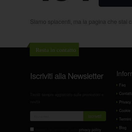
Siamo spiacenti, ma la pagina che stai 
Resta in contatto
Infor
Iscriviti alla Newsletter
Faq
Contatt
Tieniti sempre aggiornato sulle promozioni e
novità
Privacy 
Cookie 
Iscriviti!
Termini 
Blog
Accetto la normativa sulla
privacy policy