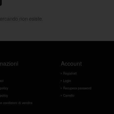
cercando non esiste.
mazioni
Account
Registrati
aci
Login
policy
Recupera password
policy
Carrello
e condizioni di vendita