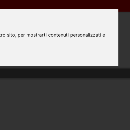
Registrazione
Login
0445350298
ro sito, per mostrarti contenuti personalizzati e
0
TATTACI
PREPARAZIONE FILE
#FATTODAPRINTA