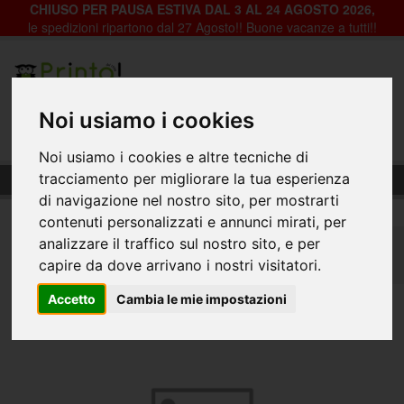
CHIUSO PER PAUSA ESTIVA DAL 3 AL 24 AGOSTO 2026,
le spedizioni ripartono dal 27 Agosto!! Buone vacanze a tutti!!
Registrazione
Login
Noi usiamo i cookies
0
Noi usiamo i cookies e altre tecniche di
Cornice Framframe da muro, spessore 40mm
tracciamento per migliorare la tua esperienza
di navigazione nel nostro sito, per mostrarti
contenuti personalizzati e annunci mirati, per
analizzare il traffico sul nostro sito, e per
Home
Tessuti
Tessuto per cornici frame
capire da dove arrivano i nostri visitatori.
Cornice Framframe da muro, spessore 40mm
Accetto
Cambia le mie impostazioni