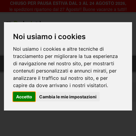
CHIUSO PER PAUSA ESTIVA DAL 3 AL 24 AGOSTO 2026,
le spedizioni ripartono dal 27 Agosto!! Buone vacanze a tutti!!
Registrazione
Login
Noi usiamo i cookies
0
Noi usiamo i cookies e altre tecniche di
tracciamento per migliorare la tua esperienza
Impostazione calendario con inserimento solo
di navigazione nel nostro sito, per mostrarti
logo
contenuti personalizzati e annunci mirati, per
analizzare il traffico sul nostro sito, e per
capire da dove arrivano i nostri visitatori.
Home
Studio Grafico
Impostazione calendario con inserimento solo logo
Accetto
Cambia le mie impostazioni