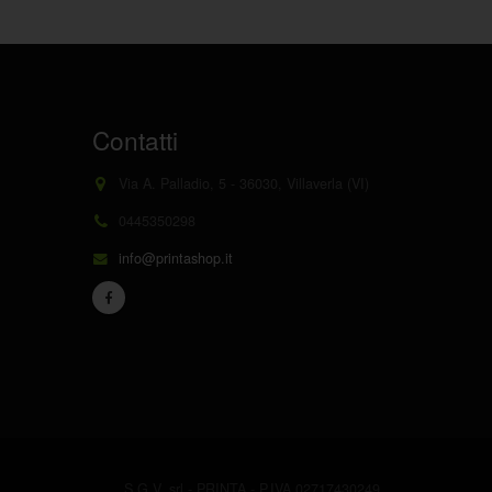
Contatti
Via A. Palladio, 5 - 36030, Villaverla (VI)
0445350298
info@printashop.it
S.G.V. srl - PRINTA - P.IVA 02717430249