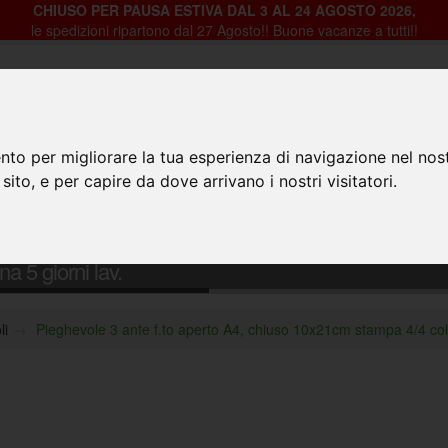
CHIUSO PER PAUSA ESTIVA DAL 3 AL 24 AGOSTO 2026,
le spedizioni ripartono dal 27 Agosto!! Buone vacanze a tutti!!
nto per migliorare la tua esperienza di navigazione nel nost
 sito, e per capire da dove arrivano i nostri visitatori.
HOME
PRODOTTI
CHI SIAMO
CON
so 10x21cm stampa 4/4
a 5 giorni lav.
li
Pieghevole 3 ante f.to aperto A4, chiuso 10x21cm stampa 4/4 colo