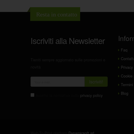
Resta in contatto
Infor
Iscriviti alla Newsletter
Faq
Contatt
Tieniti sempre aggiornato sulle promozioni e
novità
Privacy 
Cookie 
Iscriviti!
Termini 
Blog
Accetto la normativa sulla
privacy policy
Web-To-Print platform
Dynamicsoft srl