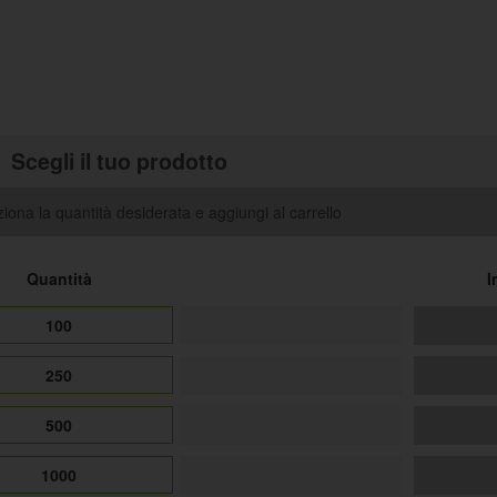
Scegli il tuo prodotto
iona la quantità desiderata e aggiungi al carrello
Quantità
I
100
250
500
1000