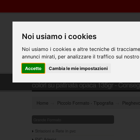
Noi usiamo i cookies
Noi usiamo i cookies e altre tecniche di tracciame
annunci mirati, per analizzare il traffico sul nostro
Accetto
Cambia le mie impostazioni
Pieghevole 3 ante f.to aperto A4, chiu
colori su patinata opaca 135gr - Consegn
Home
Piccolo Formato - Tipografia
Pieghevo
Grande Formato
Striscioni e Rete in pvc
PVC Adesivi