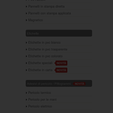
Pannelli in stampa diretta
Pannelli con stampa applicata
Magnetico
Etichette
Etichette in pvc bianco
Etichette in pvc trasparente
Etichette in pvc colorato
Etichette speciali
NOVITÀ
Etichette in carta
NOVITÀ
Adesivi di pericolo / Pittogrammi
NOVITÀ
Pericolo termico
Pericolo per le mani
Pericolo elettrico