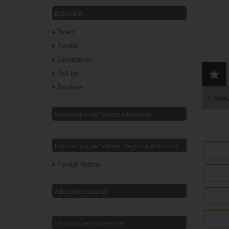
Espositori
Totem
Fondali
Expobanner
Roll-Up
Bandiere
1.Selez
Segnaletica per Negozi e Farmacie
Decorazioni per Vetrine, Negozi e Abitazioni
Fondali Vetrine
Adesivi prespaziati
Striscioni per Ricorrenze