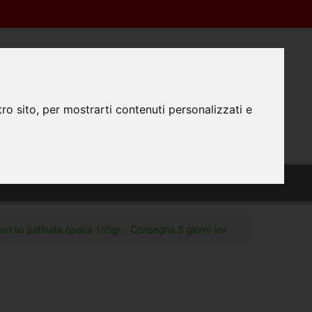
Registrazione
Login
0445350298
0
ro sito, per mostrarti contenuti personalizzati e
TATTACI
PREPARAZIONE FILE
#FATTODAPRINTA
ri su patinata opaca 135gr - Consegna 5 giorni lav.