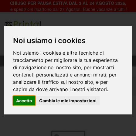
CHIUSO PER PAUSA ESTIVA DAL 3 AL 24 AGOSTO 2026,
le spedizioni ripartono dal 27 Agosto!! Buone vacanze a tutti!!
Registrazione
Login
Noi usiamo i cookies
0
Noi usiamo i cookies e altre tecniche di
Cornice Alu Frame da muro, spessore 40mm
tracciamento per migliorare la tua esperienza
di navigazione nel nostro sito, per mostrarti
contenuti personalizzati e annunci mirati, per
analizzare il traffico sul nostro sito, e per
Home
Tessuti
Tessuto per cornici frame
capire da dove arrivano i nostri visitatori.
Cornice Alu Frame da muro, spessore 40mm
Accetto
Cambia le mie impostazioni