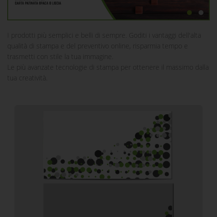
I prodotti più semplici e belli di sempre. Goditi i vantaggi dell'alta
qualità di stampa e del preventivo online, risparmia tempo e
trasmetti con stile la tua immagine.
Le più avanzate tecnologie di stampa per ottenere il massimo dalla
tua creatività.