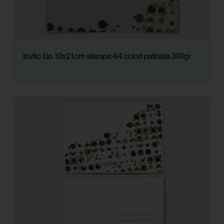
Invito f.to 10x21cm stampa 4/4 colori patinata 300gr