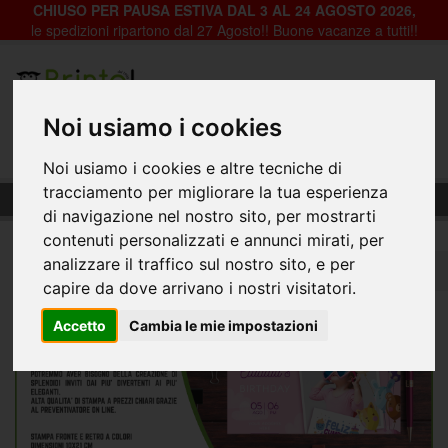
CHIUSO PER PAUSA ESTIVA DAL 3 AL 24 AGOSTO 2026,
le spedizioni ripartono dal 27 Agosto!! Buone vacanze a tutti!!
Registrazione
Login
Noi usiamo i cookies
0
Noi usiamo i cookies e altre tecniche di
tracciamento per migliorare la tua esperienza
Cartoline e inviti
di navigazione nel nostro sito, per mostrarti
contenuti personalizzati e annunci mirati, per
analizzare il traffico sul nostro sito, e per
Home
Piccolo Formato - Tipografia
Cartoline e inviti
capire da dove arrivano i nostri visitatori.
Accetto
Cambia le mie impostazioni