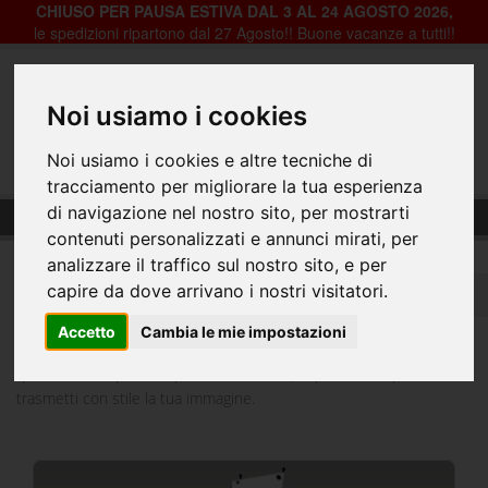
CHIUSO PER PAUSA ESTIVA DAL 3 AL 24 AGOSTO 2026,
le spedizioni ripartono dal 27 Agosto!! Buone vacanze a tutti!!
Registrazione
Login
Noi usiamo i cookies
0
Noi usiamo i cookies e altre tecniche di
tracciamento per migliorare la tua esperienza
Expobanner
di navigazione nel nostro sito, per mostrarti
contenuti personalizzati e annunci mirati, per
analizzare il traffico sul nostro sito, e per
capire da dove arrivano i nostri visitatori.
Home
Espositori
Expobanner
Accetto
Cambia le mie impostazioni
I prodotti più semplici e belli di sempre. Goditi i vantaggi dell'alta
qualità di stampa e del preventivo online, risparmia tempo e
trasmetti con stile la tua immagine.