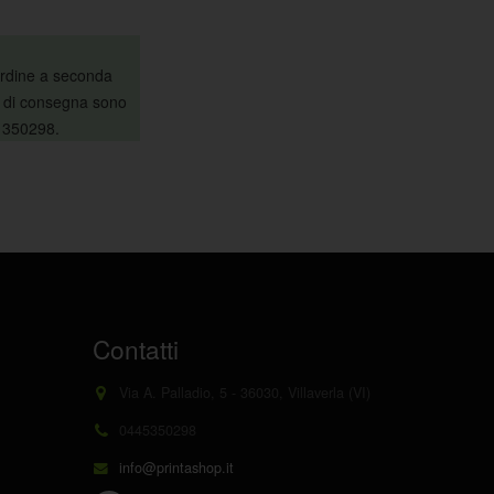
 ordine a seconda
te di consegna sono
5 350298.
Contatti
Via A. Palladio, 5 - 36030, Villaverla (VI)
0445350298
info@printashop.it