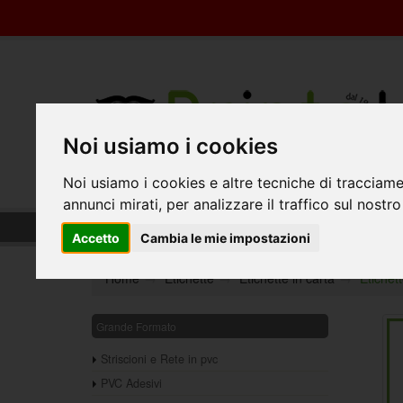
Noi usiamo i cookies
Noi usiamo i cookies e altre tecniche di tracciame
annunci mirati, per analizzare il traffico sul nostro
Etichette adesive in carta fustellate
Accetto
Cambia le mie impostazioni
Home
Etichette
Etichette in carta
Etichett
Grande Formato
Striscioni e Rete in pvc
PVC Adesivi