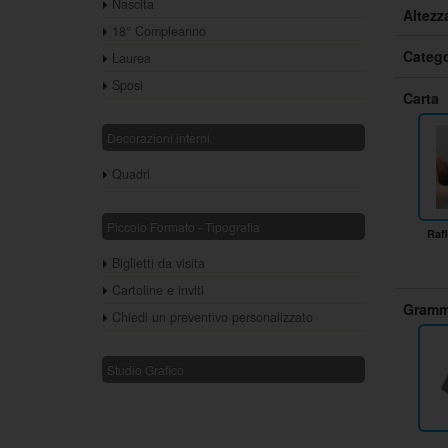
Nascita
Altezz
18° Compleanno
Catego
Laurea
Sposi
Carta
Decorazioni interni
Quadri
Piccolo Formato - Tipografia
Raf
Biglietti da visita
Cartoline e inviti
Gramm
Chiedi un preventivo personalizzato
Studio Grafico