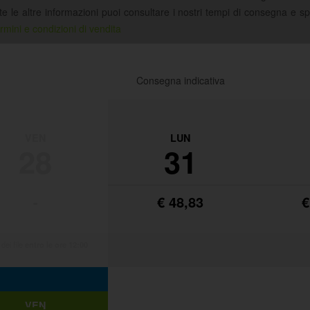
tte le altre informazioni puoi consultare i nostri tempi di consegna e s
rmini e condizioni di vendita
Consegna indicativa
VEN
LUN
28
31
-
€ 48,83
€
 dei file
entro le ore 12:00
VEN