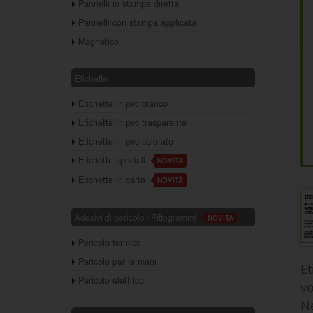
Pannelli in stampa diretta
Pannelli con stampa applicata
Magnetico
Etichette
Etichette in pvc bianco
Etichette in pvc trasparente
Etichette in pvc colorato
Etichette speciali
NOVITÀ
Etichette in carta
NOVITÀ
Adesivi di pericolo / Pittogrammi
NOVITÀ
Pericolo termico
Pericolo per le mani
Et
Pericolo elettrico
v
Ne