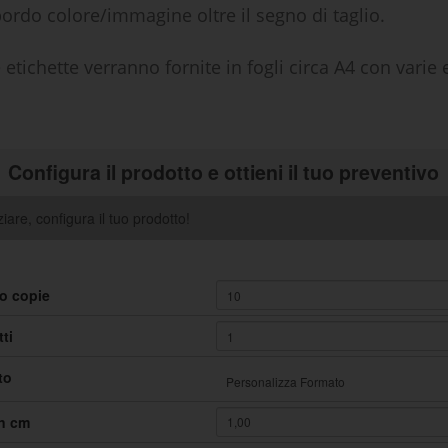
ordo colore/immagine oltre il segno di taglio.
 etichette verranno fornite in fogli circa A4 con varie e
Configura il prodotto e ottieni il tuo preventivo
ziare, configura il tuo prodotto!
o copie
ti
to
n cm