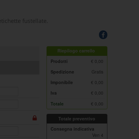
tichette fustellate.
Riepilogo carrello
Prodotti
€
0,00
Spedizione
Gratis
Imponibile
€
0,00
Iva
€
0,00
Totale
€
0,00
Totale preventivo
Consegna indicativa
Ven 4