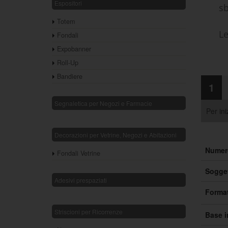
Espositori
sb
Totem
Le
Fondali
Expobanner
Roll-Up
Bandiere
1
Segnaletica per Negozi e Farmacie
Per ini
Decorazioni per Vetrine, Negozi e Abitazioni
Numer
Fondali Vetrine
Sogget
Adesivi prespaziati
Forma
Striscioni per Ricorrenze
Base i