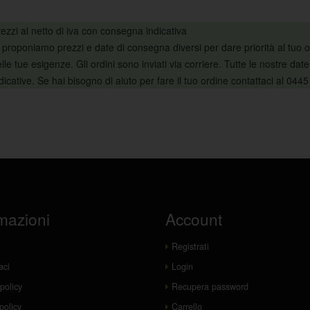
ezzi al netto di iva con consegna indicativa
 proponiamo prezzi e date di consegna diversi per dare priorità al tuo
lle tue esigenze. Gli ordini sono inviati via corriere. Tutte le nostre da
dicative. Se hai bisogno di aiuto per fare il tuo ordine contattaci al 044
mazioni
Account
Registrati
aci
Login
policy
Recupera password
policy
Carrello