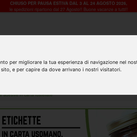
CHIUSO PER PAUSA ESTIVA DAL 3 AL 24 AGOSTO 2026,
le spedizioni ripartono dal 27 Agosto!! Buone vacanze a tutti!!
HOME
PRODOTTI
CHI SIAMO
CON
nto per migliorare la tua esperienza di navigazione nel nost
 sito, e per capire da dove arrivano i nostri visitatori.
e adesive in carta fustellate