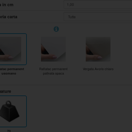
a in cm
ria carta
Raflatac permanent
Vergata Avorio chiaro
latac permanent
patinata opaca
usomano
ature
70