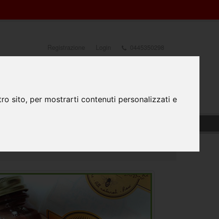
Registrazione
Login
0445350298
0
TATTACI
PREPARAZIONE FILE
#FATTODAPRINTA
ro sito, per mostrarti contenuti personalizzati e