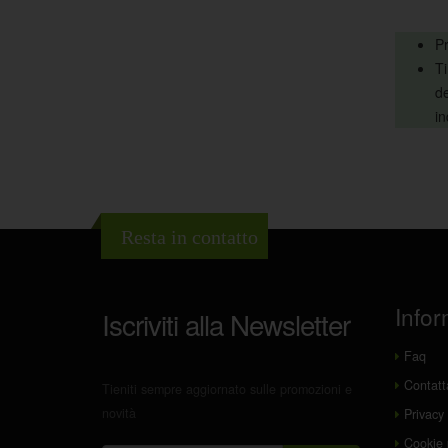
Pr
Ti
de
in
Resta in contatto
Infor
Iscriviti alla Newsletter
Faq
Contatt
Tieniti sempre aggiornato sulle promozioni e
novità
Privacy 
Cookie 