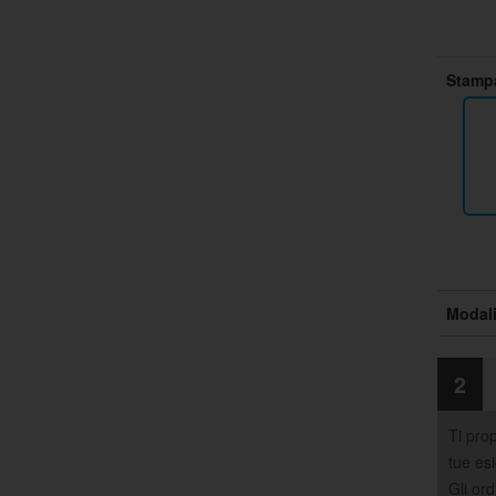
Stampa
Modali
2
Ti pro
tue es
Gli ord